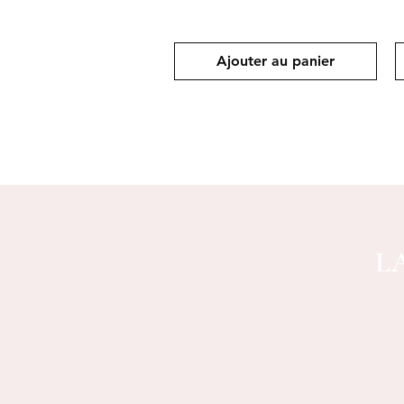
Ajouter au panier
Boutique
Politique
L
Tous les produits
Expédition et
Lèvres
retours
Yeux
Contactez-nous
Visage