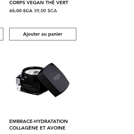
CORPS VEGAN THÉ VERT
Prix original
Prix promotionnel
65,00 $CA
39,00 $CA
l
Ajouter au panier
Aperçu rapide
C
EMBRACE-HYDRATATION
COLLAGÈNE ET AVOINE