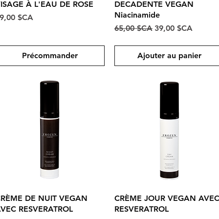
ISAGE À L'EAU DE ROSE
DECADENTE VEGAN
Niacinamide
rix
9,00 $CA
Prix original
Prix promotionne
65,00 $CA
39,00 $CA
Précommander
Ajouter au panier
Aperçu rapide
Aperçu rapide
RÈME DE NUIT VEGAN
CRÈME JOUR VEGAN AVE
VEC RESVERATROL
RESVERATROL