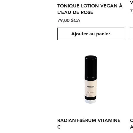
V
TONIQUE LOTION VEGAN À
P
7
L'EAU DE ROSE
Prix
79,00 $CA
Ajouter au panier
Aperçu rapide
RADIANT-SÉRUM VITAMINE
C
C
A