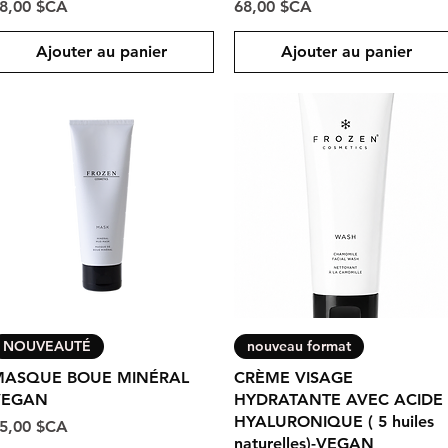
rix
Prix
8,00 $CA
68,00 $CA
Ajouter au panier
Ajouter au panier
Aperçu rapide
Aperçu rapide
NOUVEAUTÉ
nouveau format
ASQUE BOUE MINÉRAL
CRÈME VISAGE
VEGAN
HYDRATANTE AVEC ACIDE
HYALURONIQUE ( 5 huiles
rix
5,00 $CA
naturelles)-VEGAN