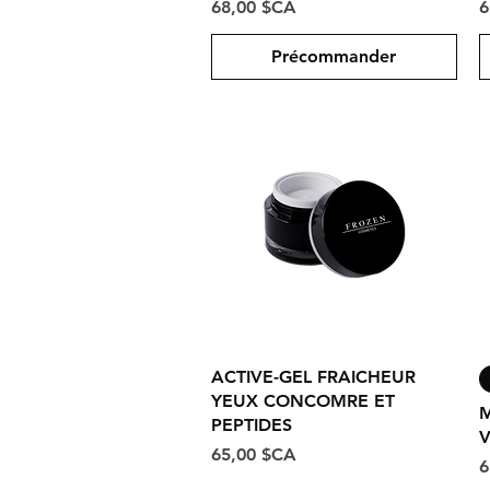
Prix
P
68,00 $CA
6
Précommander
Aperçu rapide
ACTIVE-GEL FRAICHEUR
YEUX CONCOMRE ET
M
PEPTIDES
Prix
65,00 $CA
P
6