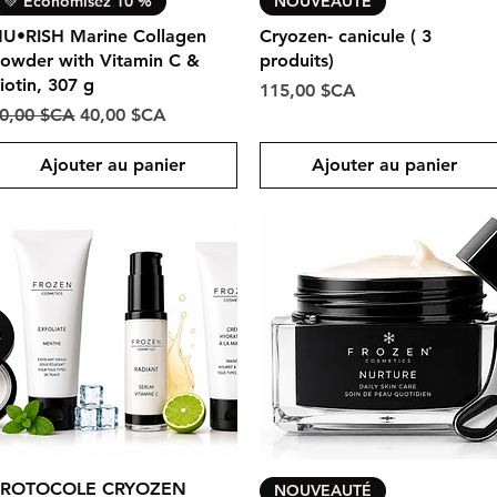
💚 Économisez 10 %
NOUVEAUTÉ
U•RISH Marine Collagen
Cryozen- canicule ( 3
owder with Vitamin C &
produits)
iotin, 307 g
Prix
115,00 $CA
rix original
Prix promotionnel
0,00 $CA
40,00 $CA
Ajouter au panier
Ajouter au panier
Aperçu rapide
Aperçu rapide
ROTOCOLE CRYOZEN
NOUVEAUTÉ