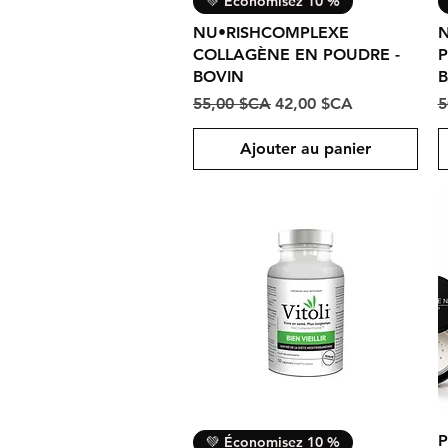
💚 Économisez 10 %
NU•RISHCOMPLEXE
N
COLLAGÈNE EN POUDRE -
P
BOVIN
B
Prix original
Prix promotionnel
P
55,00 $CA
42,00 $CA
5
Ajouter au panier
Aperçu rapide
P
💚 Économisez 10 %