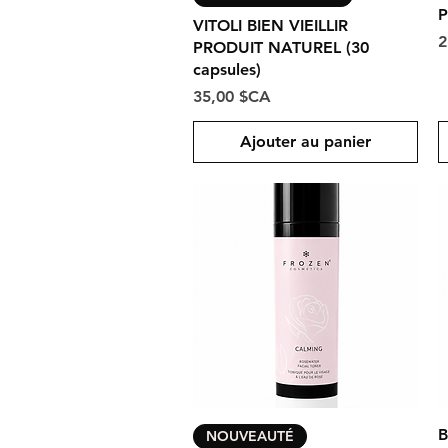
P
VITOLI BIEN VIEILLIR
P
2
PRODUIT NATUREL (30
capsules)
Prix
35,00 $CA
Ajouter au panier
Aperçu rapide
B
NOUVEAUTÉ