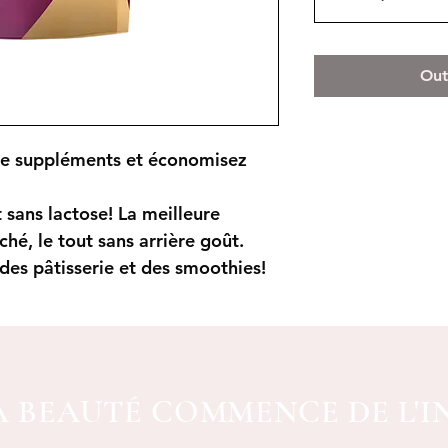
Out
re suppléments et
économisez
 sans lactose! La meilleure
ché, le tout sans arrière goût.
 des pâtisserie et des smoothies!
A BEAUTÉ COMMENCE DE L'I