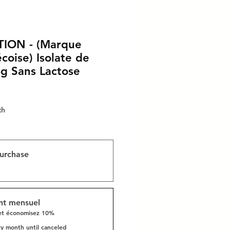
TION - (Marque
oise) Isolate de
g Sans Lactose
th
urchase
t mensuel
et économisez 10%
y month until canceled