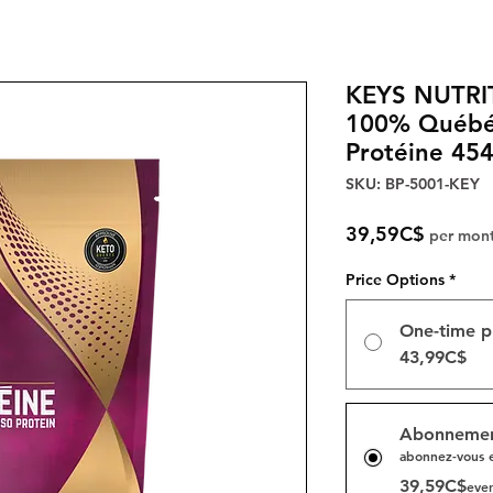
KEYS NUTRI
100% Québéc
Protéine 454
SKU: BP-5001-KEY
Price
39,59C$
per mon
Price Options
*
One-time p
43,99C$
Abonnemen
abonnez-vous 
39,59C$
ever