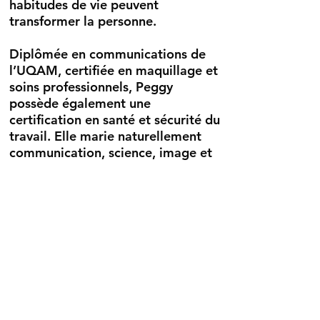
habitudes de vie peuvent
transformer la personne.
Diplômée en communications de
l’UQAM, certifiée en maquillage et
soins professionnels, Peggy
possède également une
certification en santé et sécurité du
travail. Elle marie naturellement
communication, science, image et
bien-être dans chacune de ses
conférences, formations et projets
entrepreneuriaux.
En 2024, elle fonde Frozen
Cosmetics®, une entreprise
québécoise spécialisée en soins,
maquillage et beauté intégrative,
développée avec une approche
alliant innovation, ingrédients