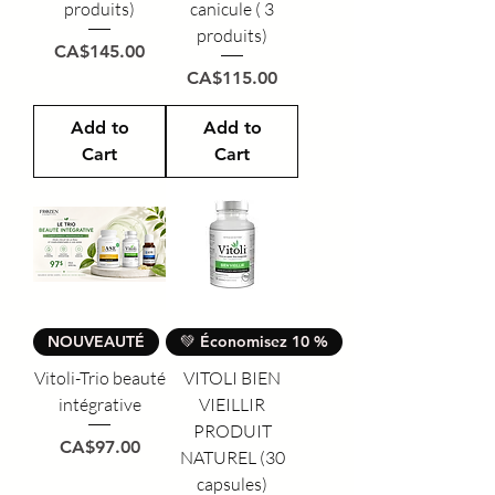
produits)
canicule ( 3
produits)
Price
CA$145.00
Price
CA$115.00
Add to
Add to
Cart
Cart
NOUVEAUTÉ
💚 Économisez 10 %
Vitoli-Trio beauté
VITOLI BIEN
intégrative
VIEILLIR
PRODUIT
Price
CA$97.00
NATUREL (30
capsules)