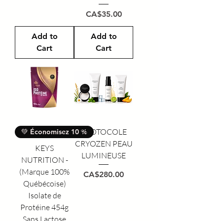
Price
CA$35.00
Add to
Add to
Cart
Cart
PROTOCOLE
💚 Économisez 10 %
CRYOZEN PEAU
KEYS
LUMINEUSE
NUTRITION -
(Marque 100%
Price
CA$280.00
Québécoise)
Isolate de
Protéine 454g
Sans Lactose