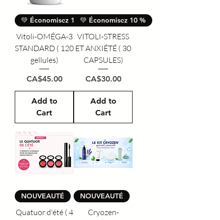
💚 Économisez 10 %
💚 Économisez 10 %
Vitoli-OMÉGA-3
VITOLI-STRESS
STANDARD ( 120
ET ANXIÉTÉ ( 30
gellules)
CAPSULES)
Price
Price
CA$45.00
CA$30.00
Add to
Add to
Cart
Cart
NOUVEAUTÉ
NOUVEAUTÉ
Quatuor d'été ( 4
Cryozen-