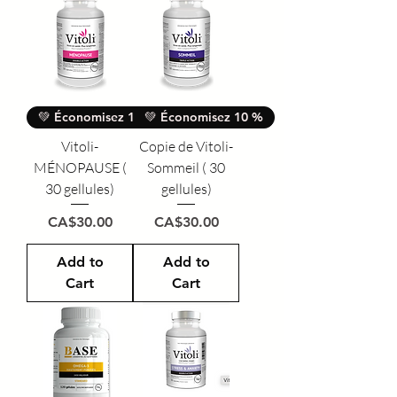
💚 Économisez 10 %
💚 Économisez 10 %
Vitoli-
Copie de Vitoli-
MÉNOPAUSE (
Sommeil ( 30
30 gellules)
gellules)
Price
Price
CA$30.00
CA$30.00
Add to
Add to
Cart
Cart