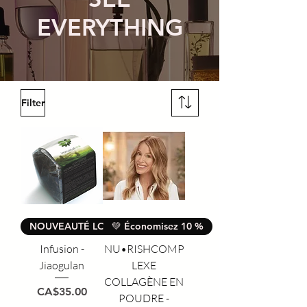
EVERYTHING
Filter
NOUVEAUTÉ LONGÉVITÉ
💚 Économisez 10 %
Infusion -
NU•RISHCOMP
Jiaogulan
LEXE
COLLAGÈNE EN
Price
CA$35.00
POUDRE -