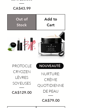
Price
CA$43.99
Out of
Add to
Stock
Cart
PROTOCLE
NOUVEAUTÉ
CRYOZEN
NURTURE:
LÈVRES
CRÈME
SOYEUSES
QUOTIDIENNE
DE PEAU
Price
CA$129.00
Price
CA$79.00