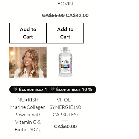
BOVIN
Regular Price
Sale Price
CA$55.00
CA$42.00
Add to
Add to
Cart
Cart
💚 Économisez 10 %
💚 Économisez 10 %
NU•RISH
VITOLI-
Marine Collagen
SYNERGIE (60
Powder with
CAPSULES)
Vitamin C &
Price
CA$60.00
Biotin, 307 g