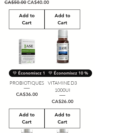
Regular Price
Sale Price
CA$50.00
CA$40.00
Add to
Add to
Cart
Cart
💚 Économisez 10 %
💚 Économisez 10 %
PROBIOTIQUES
VITAMINE D3
1000UI
Price
CA$36.00
Price
CA$26.00
Add to
Add to
Cart
Cart