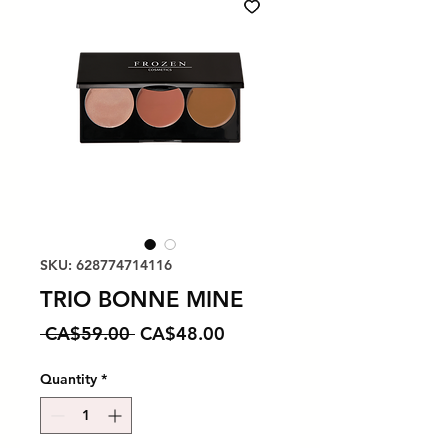
SKU: 628774714116
TRIO BONNE MINE
Regular Price
Sale Price
 CA$59.00 
CA$48.00
Quantity
*