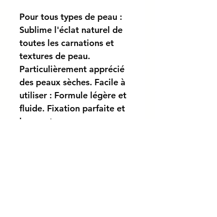
Pour tous types de peau :
Sublime l'éclat naturel de
toutes les carnations et
textures de peau.
Particulièrement apprécié
des peaux sèches. Facile à
utiliser : Formule légère et
fluide. Fixation parfaite et
longue tenue.
DIRECTION
Appliquer avec éponge, doights ou
POLITIQUE D'ÉCHANGE ET
pinceaux.
DE REMBOURSEMENT