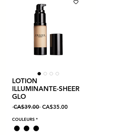
LOTION
ILLUMINANTE-SHEER
GLO
Regular Price
Sale Price
 CA$39.00 
CA$35.00
COULEURS
*