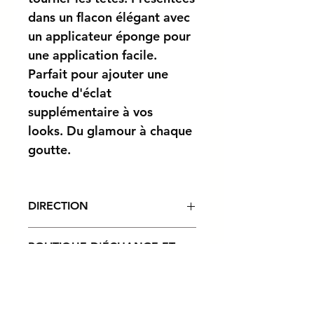
dans un flacon élégant avec
un applicateur éponge pour
une application facile.
Parfait pour ajouter une
touche d'éclat
supplémentaire à vos
looks. Du glamour à chaque
goutte.
DIRECTION
Appliquer avec éponge, doights ou
POLITIQUE D'ÉCHANGE ET
pinceaux.
DE REMBOURSEMENT
Pour des raisons d’hygiène, les
INFO DE LIVRAISON
produits de soins et de maquillage